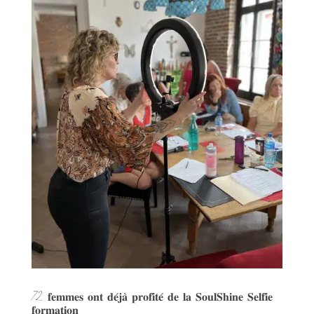
72 𝐟𝐞𝐦𝐦𝐞𝐬 𝐨𝐧𝐭 𝐝𝐞́𝐣𝐚̀ 𝐩𝐫𝐨𝐟𝐢𝐭𝐞́ 𝐝𝐞 𝐥𝐚 𝐒𝐨𝐮𝐥𝐒𝐡𝐢𝐧𝐞 𝐒𝐞𝐥𝐟𝐢𝐞
𝐟𝐨𝐫𝐦𝐚𝐭𝐢𝐨𝐧 ​