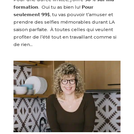
𝗳𝗼𝗿𝗺𝗮𝘁𝗶𝗼𝗻. ​ Oui tu as bien lu! 𝗣𝗼𝘂𝗿
𝘀𝗲𝘂𝗹𝗲𝗺𝗲𝗻𝘁 𝟵𝟵$, tu vas pouvoir t’amuser et
prendre des selfies mémorables durant LA
saison parfaite. ​ À toutes celles qui veulent
profiter de l’été tout en travaillant comme si
de rien...