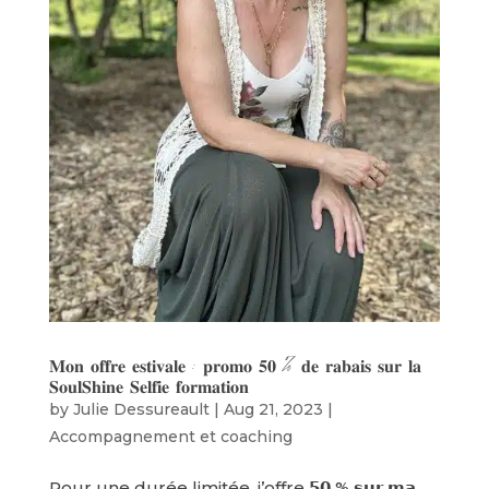
𝐌𝐨𝐧 𝐨𝐟𝐟𝐫𝐞 𝐞𝐬𝐭𝐢𝐯𝐚𝐥𝐞 : 𝐩𝐫𝐨𝐦𝐨 𝟓𝟎 % 𝐝𝐞 𝐫𝐚𝐛𝐚𝐢𝐬 𝐬𝐮𝐫 𝐥𝐚
𝐒𝐨𝐮𝐥𝐒𝐡𝐢𝐧𝐞 𝐒𝐞𝐥𝐟𝐢𝐞 𝐟𝐨𝐫𝐦𝐚𝐭𝐢𝐨𝐧
by
Julie Dessureault
|
Aug 21, 2023
|
Accompagnement et coaching
Pour une durée limitée, j’offre 𝟱𝟬 % 𝘀𝘂𝗿 𝗺𝗮