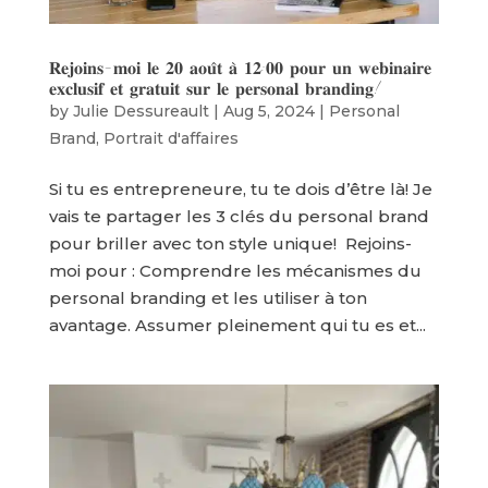
𝐑𝐞𝐣𝐨𝐢𝐧𝐬-𝐦𝐨𝐢 𝐥𝐞 𝟐𝟎 𝐚𝐨𝐮̂𝐭 𝐚̀ 𝟏𝟐:𝟎𝟎 𝐩𝐨𝐮𝐫 𝐮𝐧 𝐰𝐞𝐛𝐢𝐧𝐚𝐢𝐫𝐞
𝐞𝐱𝐜𝐥𝐮𝐬𝐢𝐟 𝐞𝐭 𝐠𝐫𝐚𝐭𝐮𝐢𝐭 𝐬𝐮𝐫 𝐥𝐞 𝐩𝐞𝐫𝐬𝐨𝐧𝐚𝐥 𝐛𝐫𝐚𝐧𝐝𝐢𝐧𝐠!
by
Julie Dessureault
|
Aug 5, 2024
|
Personal
Brand
,
Portrait d'affaires
Si tu es entrepreneure, tu te dois d’être là! Je
vais te partager les 3 clés du personal brand
pour briller avec ton style unique! ​ Rejoins-
moi pour : Comprendre les mécanismes du
personal branding et les utiliser à ton
avantage. Assumer pleinement qui tu es et...